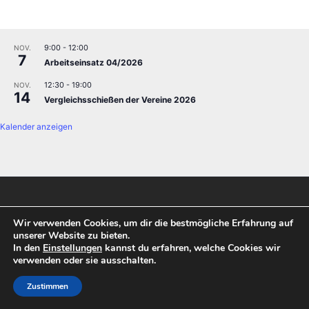
9:00
-
12:00
NOV.
7
Arbeitseinsatz 04/2026
12:30
-
19:00
NOV.
14
Vergleichsschießen der Vereine 2026
Kalender anzeigen
Am Eckernkamp 21, 31234 Edemissen
Wir verwenden Cookies, um dir die bestmögliche Erfahrung auf
unserer Website zu bieten.
info@kks-falkenauge-edemissen.de
In den
Einstellungen
kannst du erfahren, welche Cookies wir
verwenden oder sie ausschalten.
©KKS Falkenauge Edemissen e.V.
Zustimmen