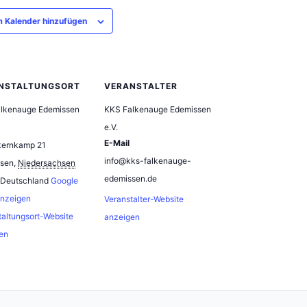
 Kalender hinzufügen
NSTALTUNGSORT
VERANSTALTER
lkenauge Edemissen
KKS Falkenauge Edemissen
e.V.
E-Mail
kernkamp 21
info@kks-falkenauge-
sen
,
Niedersachsen
edemissen.de
Deutschland
Google
anzeigen
Veranstalter-Website
taltungsort-Website
anzeigen
en