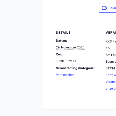
Zum
DETAILS
VERA
Datum:
KKS Fa
29. November 2024
e.V.
Zeit:
Am Ec
18:30 - 22:00
Edemis
Veranstaltungskategorie:
31234
Vereinsleben
Karte 
Verans
anzeig