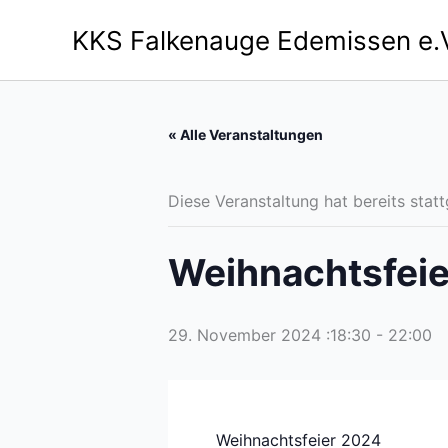
Zum
KKS Falkenauge Edemissen e.V
Inhalt
springen
« Alle Veranstaltungen
Diese Veranstaltung hat bereits stat
Weihnachtsfei
29. November 2024 :18:30
-
22:00
Weihnachtsfeier 2024